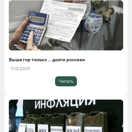
Выше гор только … долги россиян
11.12.2025
Читать