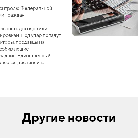
 контролю Федеральной
ми граждан
льность доходов или
ировкам. Под удар попадут
иторы, продавцы на
, собирающие
кладчин. Единственный
ансовая дисциплина.
Другие новости