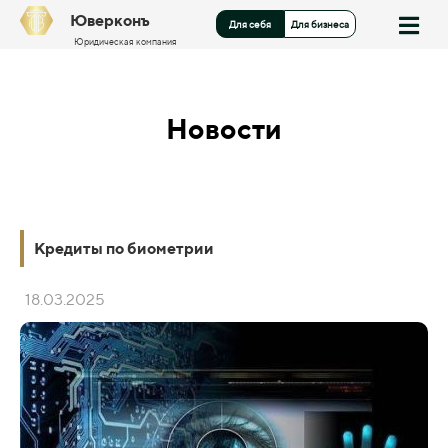
Юверконъ
Для себя
Для бизнеса
Юридическая компания
Новости
Кредиты по биометрии
18.03.2025