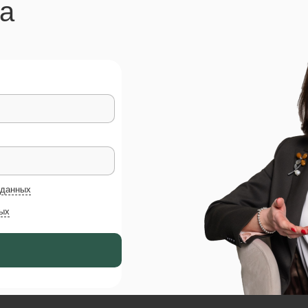
на
 данных
ых