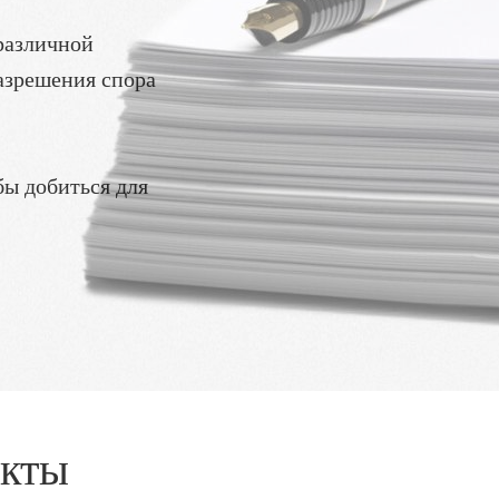
различной
азрешения спора
бы добиться для
акты