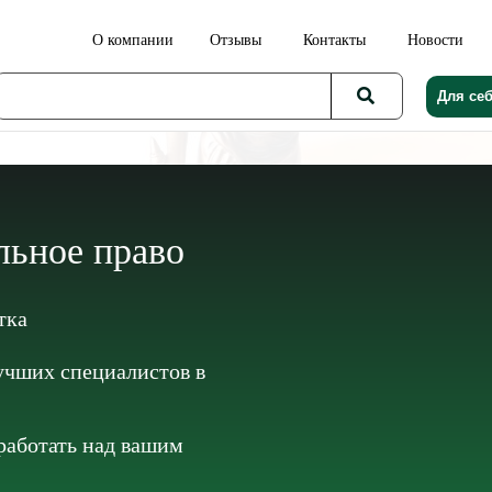
О компании
Отзывы
Контакты
Новости
Для се
льное право
тка
чших специалистов в
 работать над вашим