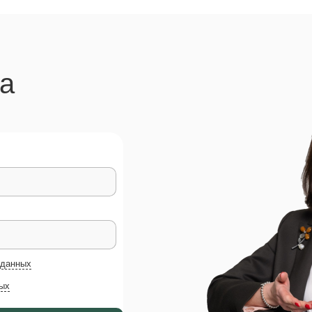
на
 данных
ых